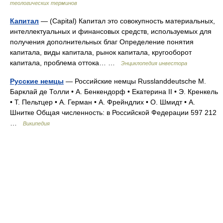
теологических терминов
Капитал
— (Capital) Капитал это совокупность материальных,
интеллектуальных и финансовых средств, используемых для
получения дополнительных благ Определение понятия
капитала, виды капитала, рынок капитала, кругооборот
капитала, проблема оттока… …
Энциклопедия инвестора
Русские немцы
— Российские немцы Russlanddeutsche М.
Барклай де Толли • А. Бенкендорф • Екатерина II • Э. Кренкель
• Т. Пельтцер • А. Герман • А. Фрейндлих • О. Шмидт • А.
Шнитке Общая численность: в Российской Федерации 597 212
…
Википедия