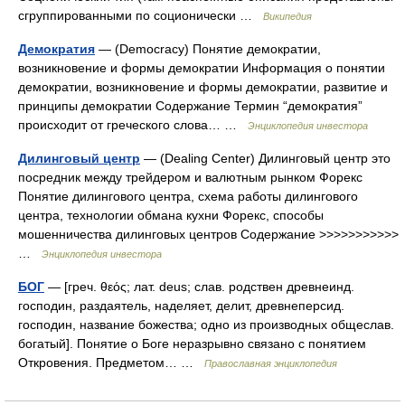
сгруппированными по соционически …
Википедия
Демократия
— (Democracy) Понятие демократии,
возникновение и формы демократии Информация о понятии
демократии, возникновение и формы демократии, развитие и
принципы демократии Содержание Термин “демократия”
происходит от греческого слова… …
Энциклопедия инвестора
Дилинговый центр
— (Dealing Center) Дилинговый центр это
посредник между трейдером и валютным рынком Форекс
Понятие дилингового центра, схема работы дилингового
центра, технологии обмана кухни Форекс, способы
мошенничества дилинговых центров Содержание >>>>>>>>>>>
…
Энциклопедия инвестора
БОГ
— [греч. θεός; лат. deus; слав. родствен древнеинд.
господин, раздаятель, наделяет, делит, древнеперсид.
господин, название божества; одно из производных общеслав.
богатый]. Понятие о Боге неразрывно связано с понятием
Откровения. Предметом… …
Православная энциклопедия